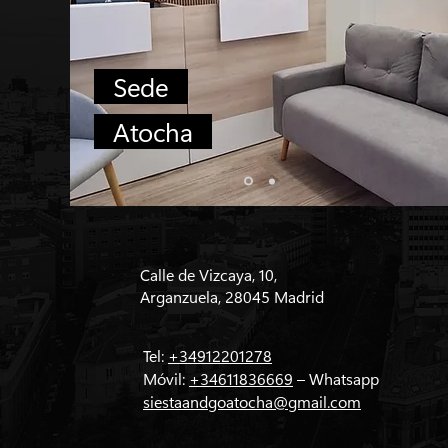
Sede
Atocha
Calle de Vizcaya, 10,
Arganzuela, 28045 Madrid
Tel:
+34912201278
Móvil:
+34611836669
– Whatsapp
siestaandgoatocha@gmail.com